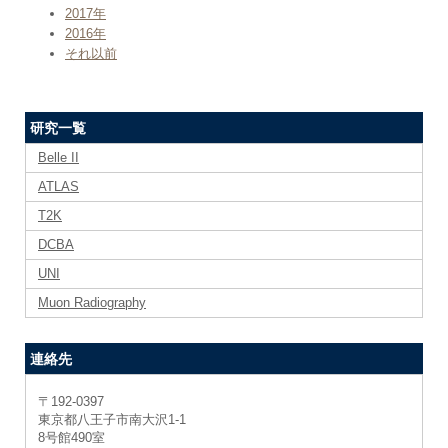
2017年
2016年
それ以前
研究一覧
Belle II
ATLAS
T2K
DCBA
UNI
Muon Radiography
連絡先
〒192-0397
東京都八王子市南大沢1-1
8号館490室