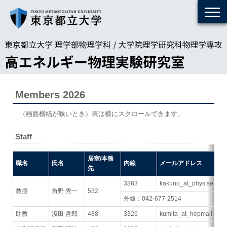
Members 2026
（画面横幅が狭いとき）表は横にスクロールできます。
Staff
居室/本務
職名
氏名
内線
メールアドレス
先
3363
kakuno_at_phys.se.tmu.
教授
角野 秀一
532
外線：042-677-2514
助教
汲田 哲郎
488
3326
kumita_at_hepmail.phys.