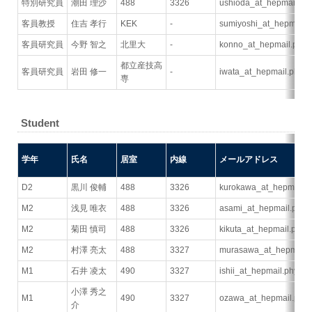
特別研究員
潮田 理沙
488
3326
ushioda_at_hepmail.phy
客員教授
住吉 孝行
KEK
-
sumiyoshi_at_hepmail.p
客員研究員
今野 智之
北里大
-
konno_at_hepmail.phys.
都立産技高
客員研究員
岩田 修一
-
iwata_at_hepmail.phys.s
専
Student
学年
氏名
居室
内線
メールアドレス
D2
黒川 俊輔
488
3326
kurokawa_at_hepmail.ph
M2
浅見 唯衣
488
3326
asami_at_hepmail.phys.
M2
菊田 慎司
488
3326
kikuta_at_hepmail.phys.
M2
村澤 亮太
488
3327
murasawa_at_hepmail.ph
M1
石井 凌太
490
3327
ishii_at_hepmail.phys.se
小澤 秀之
M1
490
3327
ozawa_at_hepmail.phys.
介