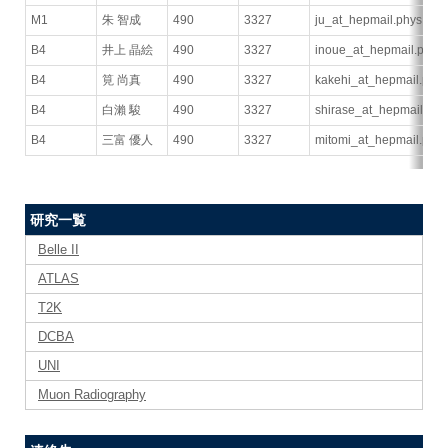
M1
朱 智成
490
3327
ju_at_hepmail.phys.se.t
B4
井上 晶絵
490
3327
inoue_at_hepmail.phys.s
B4
筧 尚真
490
3327
kakehi_at_hepmail.phys.
B4
白瀨 駿
490
3327
shirase_at_hepmail.phys
B4
三富 優人
490
3327
mitomi_at_hepmail.phys.
研究一覧
Belle II
ATLAS
T2K
DCBA
UNI
Muon Radiography